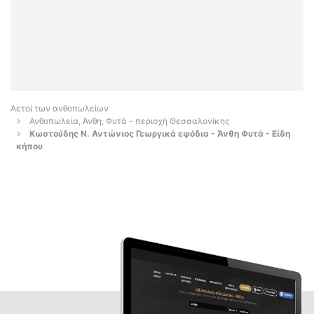
Αετοί των ανθοπωλείων
Ανθοπωλεία, Άνθη, Φυτά - περιοχή Θεσσαλονίκης
Κωστούδης Ν. Αντώνιος Γεωργικά εφόδια - Άνθη Φυτά - Είδη
κήπου