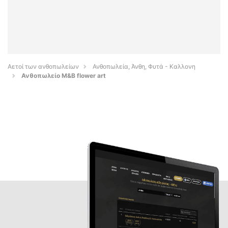
Αετοί των ανθοπωλείων
Ανθοπωλεία, Άνθη, Φυτά - Καλλονη
Ανθοπωλείο Μ&Β flower art