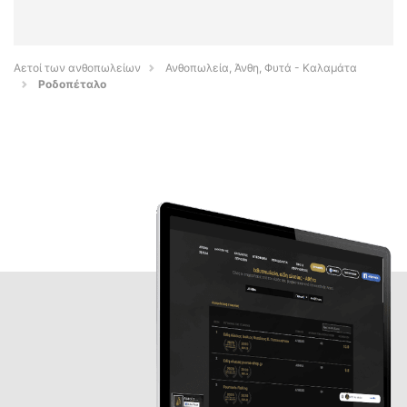
Αετοί των ανθοπωλείων
Ανθοπωλεία, Άνθη, Φυτά - Καλαμάτα
Ροδοπέταλο