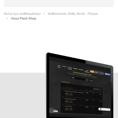
Αετοί των ανθοπωλείων
Ανθοπωλεία, Άνθη, Φυτά - Πατρα
Hoya Plant Shop