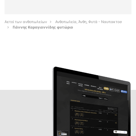
Αετοί των ανθοπωλείων
Ανθοπωλεία, Άνθη, Φυτά - Ναυπακτοσ
Γιάννης Καραγιαννίδης φυτώριο