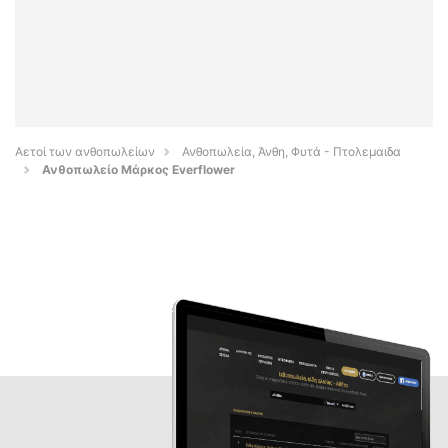
Αετοί των ανθοπωλείων
Ανθοπωλεία, Άνθη, Φυτά - Πτολεμαιδα
Ανθοπωλείο Μάρκος Everflower