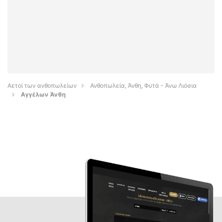
Αετοί των ανθοπωλείων
Ανθοπωλεία, Άνθη, Φυτά - Άνω Λιόσια
Αγγέλων Άνθη