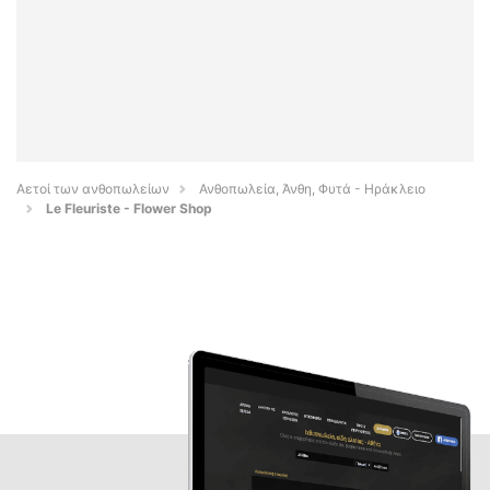
Αετοί των ανθοπωλείων
Ανθοπωλεία, Άνθη, Φυτά - Ηράκλειο
Le Fleuriste - Flower Shop