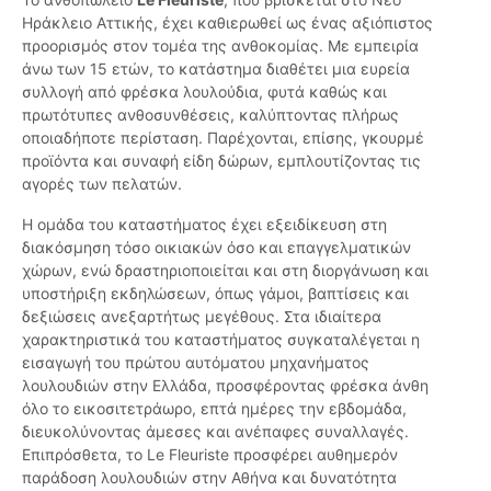
Ηράκλειο Αττικής, έχει καθιερωθεί ως ένας αξιόπιστος
προορισμός στον τομέα της ανθοκομίας. Με εμπειρία
άνω των 15 ετών, το κατάστημα διαθέτει μια ευρεία
συλλογή από φρέσκα λουλούδια, φυτά καθώς και
πρωτότυπες ανθοσυνθέσεις, καλύπτοντας πλήρως
οποιαδήποτε περίσταση. Παρέχονται, επίσης, γκουρμέ
προϊόντα και συναφή είδη δώρων, εμπλουτίζοντας τις
αγορές των πελατών.
Η ομάδα του καταστήματος έχει εξειδίκευση στη
διακόσμηση τόσο οικιακών όσο και επαγγελματικών
χώρων, ενώ δραστηριοποιείται και στη διοργάνωση και
υποστήριξη εκδηλώσεων, όπως γάμοι, βαπτίσεις και
δεξιώσεις ανεξαρτήτως μεγέθους. Στα ιδιαίτερα
χαρακτηριστικά του καταστήματος συγκαταλέγεται η
εισαγωγή του πρώτου αυτόματου μηχανήματος
λουλουδιών στην Ελλάδα, προσφέροντας φρέσκα άνθη
όλο το εικοσιτετράωρο, επτά ημέρες την εβδομάδα,
διευκολύνοντας άμεσες και ανέπαφες συναλλαγές.
Επιπρόσθετα, το Le Fleuriste προσφέρει αυθημερόν
παράδοση λουλουδιών στην Αθήνα και δυνατότητα