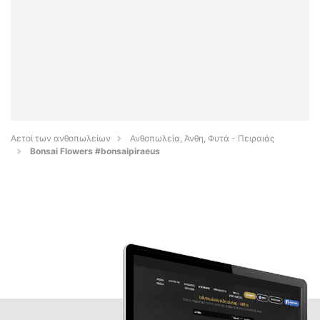
Αετοί των ανθοπωλείων
Ανθοπωλεία, Άνθη, Φυτά - Πειραιάς
Bonsai Flowers #bonsaipiraeus