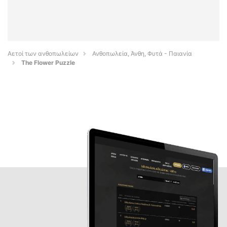
Αετοί των ανθοπωλείων
Ανθοπωλεία, Άνθη, Φυτά - Παιανία
The Flower Puzzle