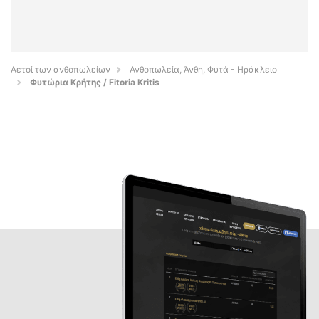
Αετοί των ανθοπωλείων
Ανθοπωλεία, Άνθη, Φυτά - Ηράκλειο
Φυτώρια Κρήτης / Fitoria Kritis