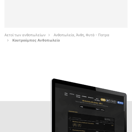
Αετοί των ανθοπωλείων
Ανθοπωλεία, Άνθη, Φυτά - Πατρα
Κουτρούμπας Ανθοπωλείο