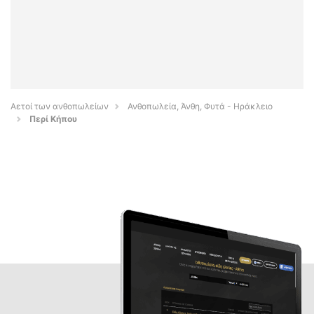
Αετοί των ανθοπωλείων
Ανθοπωλεία, Άνθη, Φυτά - Ηράκλειο
Περί Κήπου