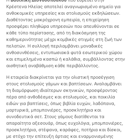
Κρέστενα Ηλείας αποτελεί αναγνωρισμένο σημείο για
ανθοκομικές υπηρεσίες και στολισμούς εκδηλώσεων.
Διαθέτοντας μακρόχρονη εμπειρία, η επιχείρηση
προσφέρει πληθώρα υπηρεσιών που απευθύνονται σε
κάθε τύπο περίστασης, από τη διακόσμηση της
καθημερινότητας μέχρι κομβικές στιγμές στη ζωή των
πελατών. Η συλλογή περιλαμβάνει μοναδικές
ανθοσυνθέσεις, εντυπωσιακά φυτά εσωτερικού χώρου
και επιμελημένα κασπώ ή καλάθια, συμβάλλοντας στην
αισθητική αναβάθμιση κάθε περιβάλλοντος.
Η εταιρεία διακρίνεται για την ολιστική προσέγγιση
στους στολισμούς γάμων και βαπτίσεων. Αναλαμβάνει
τη διαμόρφωση ιδιαίτερων σκηνικών, προσφέροντας
πέρα από ανθοδέσμες και στολισμούς, και ποικιλία
ειδών για βαπτίσεις, όπως βιβλία ευχών, λαδόπανα,
μαρτυρικά, μπομπονιέρες, προσκλητήρια και
συνοδευτικά σετ. Στους γάμους διατίθενται τα
απαραίτητα αξεσουάρ, όπως ευχολόγια, μπομπονιέρες,
προσκλητήρια, στέφανα, καράφες, ποτήρια και δίσκοι,
με στόχο την επίτευξη άρτιας και εναρμονισμένης