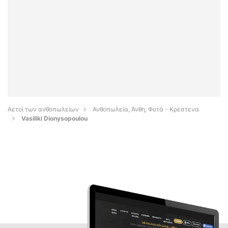
Αετοί των ανθοπωλείων
Ανθοπωλεία, Άνθη, Φυτά - Κρεστενα
Vasiliki Dionysopoulou