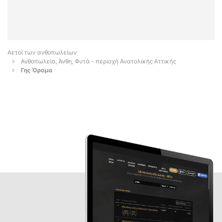
Αετοί των ανθοπωλείων
Ανθοπωλεία, Άνθη, Φυτά - περιοχή Ανατολικής Αττικής
Γης Όραμα