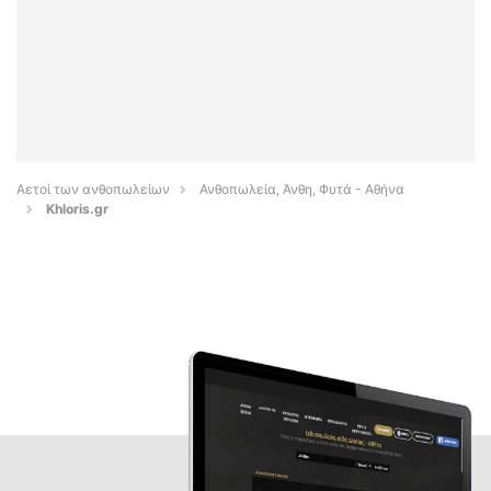
Αετοί των ανθοπωλείων
Ανθοπωλεία, Άνθη, Φυτά - Αθήνα
Khloris.gr