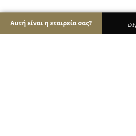
Αυτή είναι η εταιρεία σας?
Ελέ
Αετοί των ανθοπωλείων
Ανθοπωλεία, Άνθη, Φυτ
Fleursartemida
9.8
(128)
Αρτέμιδα, Αγ. Κυριακής και Ολύμπου
Εμφάνιση αριθμού τηλεφώνου