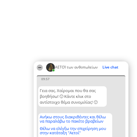
ΑΕΤΟΊ των ανθοπωλείων
Live chat
09:57
Γεια σας. Χαίρομαι που θα σας
βοηθήσω! 🙂 Κάντε κλικ στο
αντίστοιχο θέμα συνομιλίας! 🙂
Ανήκω στους διακριθέντες και θέλω
να παραλάβω το πακέτο βραβείων
Θέλω να ελέγξω την επιχείρηση μου
στην κατάταξη "Αετοί"