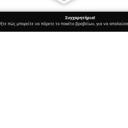
Συγχαρητήρια!
γξτε πώς μπορείτε να πάρετε το πακέτο βραβείων, για να απολαύσε
ά - Αρτέμιδα
Fleursartemida
Σχετικά με την εταιρεία:
Το
Fleursartemida
είναι ένα γ
περιοχή της Αρτέμιδας, παρέχ
φυτών. Η τοποθεσία του βρίσκε
διασταύρωση των οδών Αγίας Κ
προσεγμένες ανθοσυνθέσεις το
ανθοπωλείων και εστιάζει στη
ανταποκρίνονται σε διάφορες 