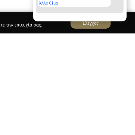
Άλλο θέμα
Έλεγχος
τε την επιτυχία σας.
νωστό ανθοπωλείο που δραστηριοποιείται στην
οντας μια εκτεταμένη συλλογή λουλουδιών και
ται σε κεντρικό σημείο της Αρτέμιδας, στη
υριακής και Ολύμπου, και ξεχωρίζει για τις
υ. Η επιχείρηση έχει ενεργό ρόλο στον χώρο των
 δημιουργία ιδιαίτερων συνθέσεων που
περιστάσεις.