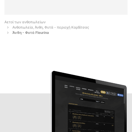
Αετοί των ανθοπωλείων
Ανθοπωλεία, Άνθη, Φυτά - περιοχή Καρδίτσας
Άνθη - Φυτά Fleurina