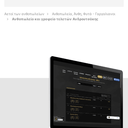
Αετοί των ανθοπωλείων
Ανθοπωλεία, Άνθη, Φυτά - Γαργαλιανοι
Ανθοπωλείο και γραφείο τελετών Ανδρουτσάκης