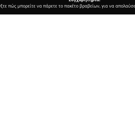
γξτε πώς μπορείτε να πάρετε το πακέτο βραβείων, για να απολαύσε
ά - Λαμία
Mimoza Ζαχαροπλαστειο
Σχετικά με την εταιρεία:
Στο κέντρο της Λαμίας, το αν
αναφοράς για ποιοτικές δημιου
ολοκληρωμένων υπηρεσιών. Δια
εντυπωσιακές ανθοδέσμες και 
Δείτε περισσότερα >>
ταιριάζουν σε κάθε περίσταση
επιλέξουν ανάμεσα σε μπουκέτ
Το κατάστημα διακρίνεται στη
ανθοπωλείου με γλυκίσματα ζ
στολισμών για διάφορες εκδηλ
καλύπτει τις ανάγκες γάμων, 