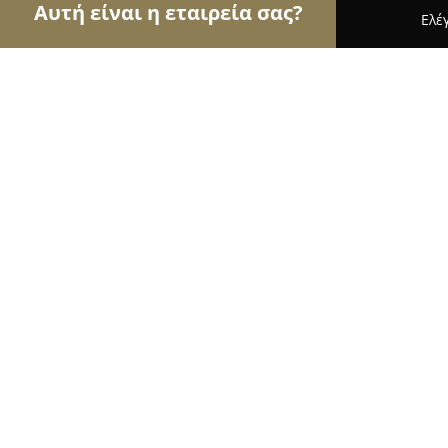
Αυτή είναι η εταιρεία σας?
Ελέ
Αετοί των ανθοπωλείων
Ανθοπωλεία, Άνθη, Φυτ
Mimoza Ζαχαροπλαστειο
9.2
(168)
Λαμία, ypsilanti 101
Εμφάνιση αριθμού τηλεφώνου