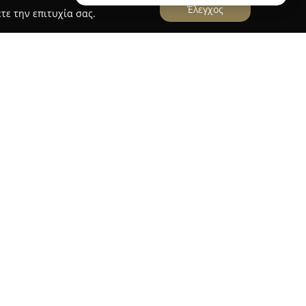
Έλεγχος
τε την επιτυχία σας.
θοπωλείο
Μιμόζα
έχει καθιερωθεί ως σημείο
ργίες με λουλούδια και μια γκάμα
θέτει μεγάλη ποικιλία φρέσκων ανθέων,
διαφορετικά φυτά, προσφέροντας επιλογές που
 και χώρο. Οι πελάτες έχουν τη δυνατότητα να
α και άνθη για τη διακόσμηση δώρων.
ν τοπική αγορά για τη συνύπαρξη της τέχνης του
αχαροπλαστικής καθώς και την οργάνωση
ώσεις. Αυτή η ολοκληρωμένη προσέγγιση
βαπτίσεων και σημαντικών στιγμών,