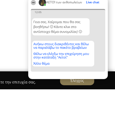
ΑΕΤΟΊ των ανθοπωλείων
Live chat
12:05
Γεια σας. Χαίρομαι που θα σας
βοηθήσω! 🙂 Κάντε κλικ στο
αντίστοιχο θέμα συνομιλίας! 🙂
Ανήκω στους διακριθέντες και θέλω
να παραλάβω το πακέτο βραβείων
Θέλω να ελέγξω την επιχείρηση μου
στην κατάταξη "Αετοί"
Άλλο θέμα
Έλεγχος
τε την επιτυχία σας.