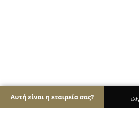
Αυτή είναι η εταιρεία σας?
Ελέ
Αετοί των ανθοπωλείων
Ανθοπωλεία, Άνθη, Φυτ