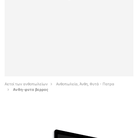
Αετοί των ανθοπωλείων
Ανθοπωλεία, Άνθη, Φυτά - Πατρα
Ανθη-φυτα βερρας