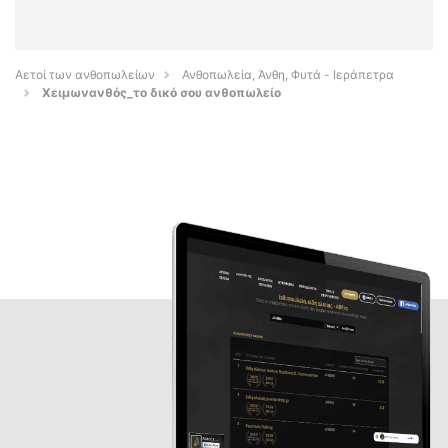
Αετοί των ανθοπωλείων
Ανθοπωλεία, Άνθη, Φυτά - Ιεράπετρα
Χειμωνανθός_το δικό σου ανθοπωλείο