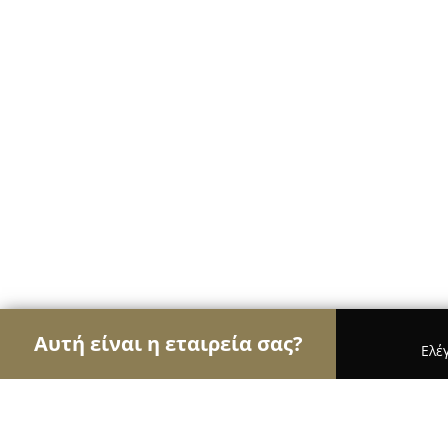
Αυτή είναι η εταιρεία σας?
Ελέ
Αετοί των ανθοπωλείων
Ανθοπωλεία, Άνθη, Φυτ