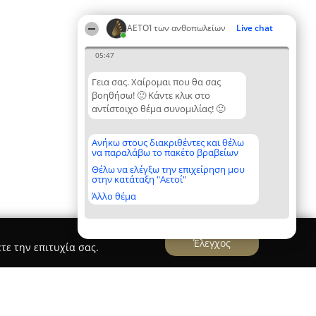
ΑΕΤΟΊ των ανθοπωλείων
Live chat
05:47
Γεια σας. Χαίρομαι που θα σας
βοηθήσω! 🙂 Κάντε κλικ στο
αντίστοιχο θέμα συνομιλίας! 🙂
Ανήκω στους διακριθέντες και θέλω
να παραλάβω το πακέτο βραβείων
Θέλω να ελέγξω την επιχείρηση μου
στην κατάταξη "Αετοί"
Άλλο θέμα
Έλεγχος
τε την επιτυχία σας.