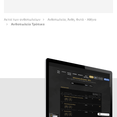
Αετοί των ανθοπωλείων
Ανθοπωλεία, Άνθη, Φυτά - Αθήνα
Ανθοπωλείο Τρόπικα