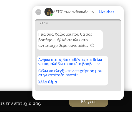
ΑΕΤΟΊ των ανθοπωλείων
Live chat
21:14
Γεια σας. Χαίρομαι που θα σας
βοηθήσω! 🙂 Κάντε κλικ στο
αντίστοιχο θέμα συνομιλίας! 🙂
Ανήκω στους διακριθέντες και θέλω
να παραλάβω το πακέτο βραβείων
Θέλω να ελέγξω την επιχείρηση μου
στην κατάταξη "Αετοί"
Άλλο θέμα
Έλεγχος
τε την επιτυχία σας.