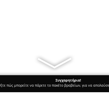
Συγχαρητήρια!
γξτε πώς μπορείτε να πάρετε το πακέτο βραβείων, για να απολαύσε
ά - Σέρρες
Mosxoliou Flowers & Events