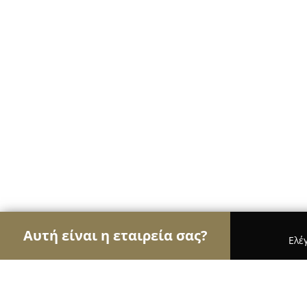
Αυτή είναι η εταιρεία σας?
Ελέ
Αετοί των ανθοπωλείων
Ανθοπωλεία, Άνθη, Φυτ