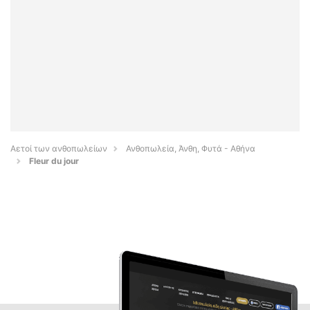
Αετοί των ανθοπωλείων
Ανθοπωλεία, Άνθη, Φυτά - Αθήνα
Fleur du jour