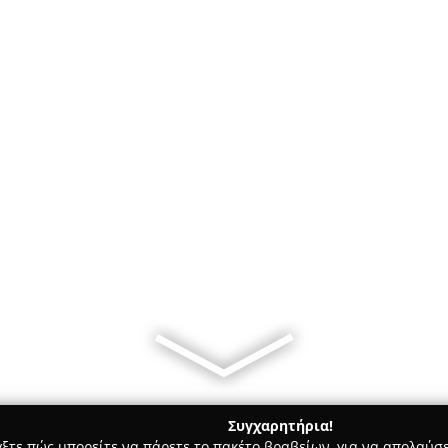
Συγχαρητήρια!
γξτε πώς μπορείτε να πάρετε το πακέτο βραβείων, για να απολαύσε