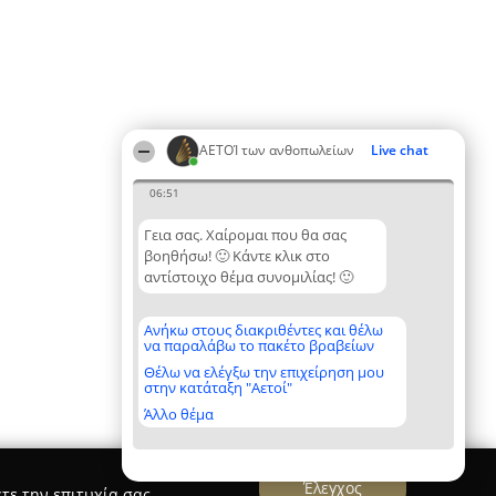
ΑΕΤΟΊ των ανθοπωλείων
Live chat
06:51
Γεια σας. Χαίρομαι που θα σας
βοηθήσω! 🙂 Κάντε κλικ στο
αντίστοιχο θέμα συνομιλίας! 🙂
Ανήκω στους διακριθέντες και θέλω
να παραλάβω το πακέτο βραβείων
Θέλω να ελέγξω την επιχείρηση μου
στην κατάταξη "Αετοί"
Άλλο θέμα
Έλεγχος
τε την επιτυχία σας.