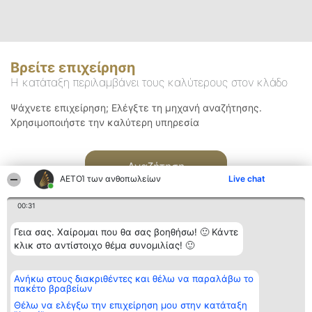
Βρείτε επιχείρηση
Η κατάταξη περιλαμβάνει τους καλύτερους στον κλάδο
Ψάχνετε επιχείρηση; Ελέγξτε τη μηχανή αναζήτησης.
Χρησιμοποιήστε την καλύτερη υπηρεσία
Αναζήτηση
ΑΕΤΟΊ των ανθοπωλείων
Live chat
00:31
Γεια σας. Χαίρομαι που θα σας βοηθήσω! 🙂 Κάντε
κλικ στο αντίστοιχο θέμα συνομιλίας! 🙂
Διοργανωτής της
Κατάταξη
Επικοινωνία
Ανήκω στους διακριθέντες και θέλω να παραλάβω το
κατάταξης
Διακριθέντες
Επικοινωνία
πακέτο βραβείων
BEAUTIFUL COMPANY
Λίστα όλων
Μονοπρόσωπη ΙΚΕ
των
Θέλω να ελέγξω την επιχείρηση μου στην κατάταξη
ΤΗΛ. ΕΠΙΚΟΙΝΩΝΙΑΣ:
διακριθέντων