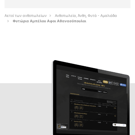
Αετοί των ανθοπωλείων
Ανθοπωλεία, Άνθη, Φυτά - Αμαλιάδα
Φυτώρια Αμπέλου Αφοι Αθανασόπουλοι