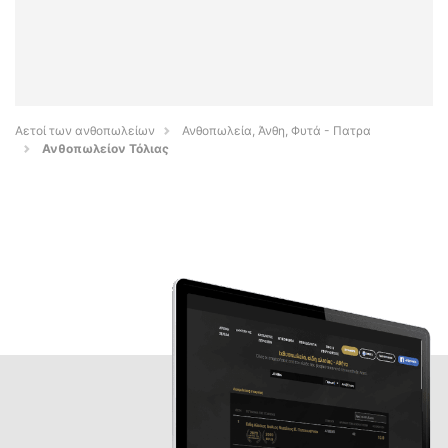
Αετοί των ανθοπωλείων
Ανθοπωλεία, Άνθη, Φυτά - Πατρα
Ανθοπωλείον Τόλιας