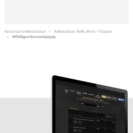
Αετοί των ανθοπωλείων
Ανθοπωλεία, Άνθη, Φυτά - Πυργοσ
NOVAgro Κατσιαδράμης