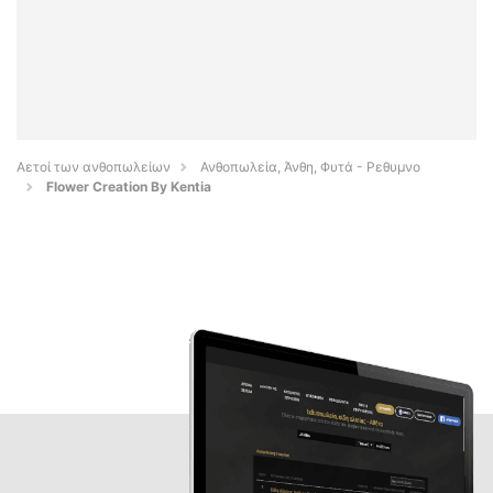
Αετοί των ανθοπωλείων
Ανθοπωλεία, Άνθη, Φυτά - Ρεθυμνο
Flower Creation By Kentia