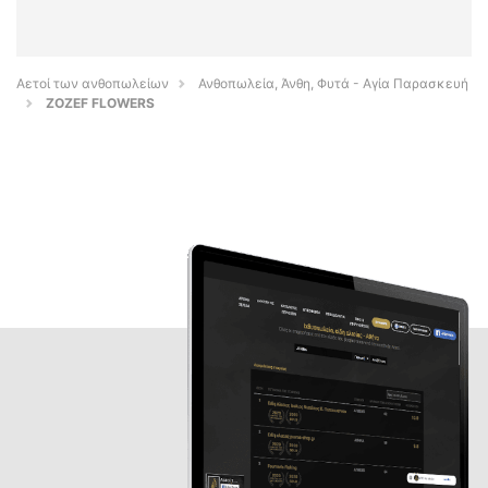
Αετοί των ανθοπωλείων
Ανθοπωλεία, Άνθη, Φυτά - Αγία Παρασκευή
ZOZEF FLOWERS