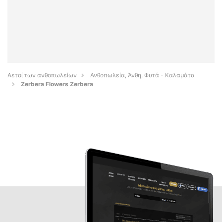
Αετοί των ανθοπωλείων
Ανθοπωλεία, Άνθη, Φυτά - Καλαμάτα
Zerbera Flowers Zerbera