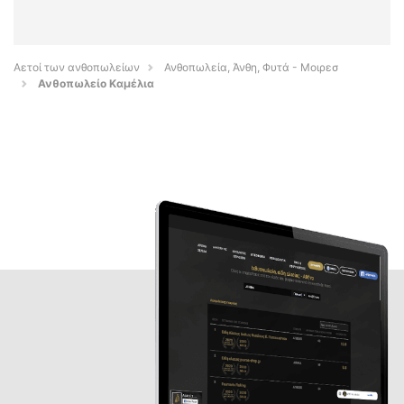
Αετοί των ανθοπωλείων
Ανθοπωλεία, Άνθη, Φυτά - Μοιρεσ
Ανθοπωλείο Καμέλια