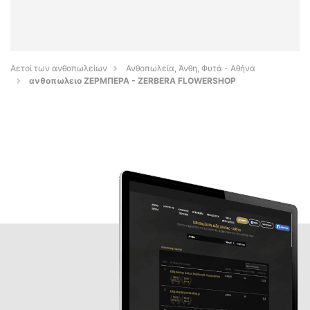
Αετοί των ανθοπωλείων
Ανθοπωλεία, Άνθη, Φυτά - Αθήνα
ανθοπωλειο ΖΕΡΜΠΕΡΑ - ZERBERA FLOWERSHOP