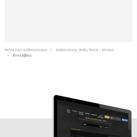
Αετοί των ανθοπωλείων
Ανθοπωλεία, Άνθη, Φυτά - Ιστιαια
Εντελβάις