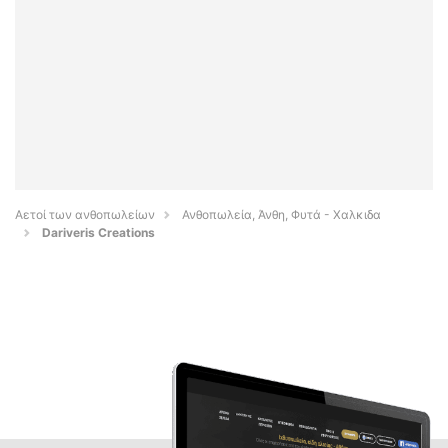
Αετοί των ανθοπωλείων
Ανθοπωλεία, Άνθη, Φυτά - Χαλκιδα
Dariveris Creations