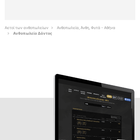
Αετοί των ανθοπωλείων
Ανθοπωλεία, Άνθη, Φυτά - Αθήνα
Ανθοπωλείο Δάντος