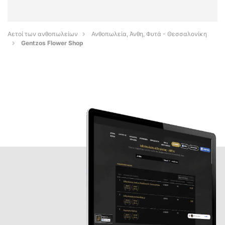
Αετοί των ανθοπωλείων
Ανθοπωλεία, Άνθη, Φυτά - Θεσσαλονίκη
Gentzos Flower Shop