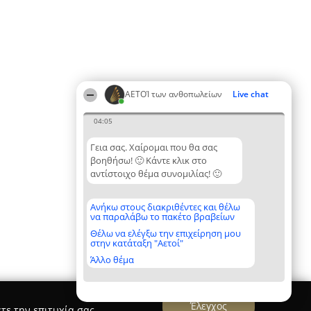
ΑΕΤΟΊ των ανθοπωλείων
Live chat
04:05
Γεια σας. Χαίρομαι που θα σας
βοηθήσω! 🙂 Κάντε κλικ στο
αντίστοιχο θέμα συνομιλίας! 🙂
Ανήκω στους διακριθέντες και θέλω
να παραλάβω το πακέτο βραβείων
Θέλω να ελέγξω την επιχείρηση μου
στην κατάταξη "Αετοί"
Άλλο θέμα
Έλεγχος
τε την επιτυχία σας.