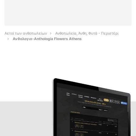
Αετοί των ανθοπωλείων
Ανθοπωλεία, Άνθη, Φυτά - Περιστέρι
Ανθολογια-Anthologia Flowers Athens