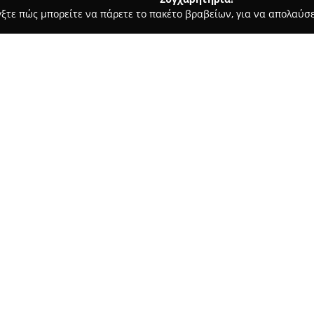
γξτε πώς μπορείτε να πάρετε το πακέτο βραβείων, για να απολαύσε
ά - Λευκάδα
Amaryllis Flowers and Garden
Σχετικά με την εταιρεία:
Το
Amaryllis Flowers and Gar
στη Λευκάδα, το οποίο διακρίν
και φυτών που διαθέτει. Η επ
Πολυτεχνείου 17, έχει καθιερω
Δείτε περισσότερα >>
στον χώρο του ανθοπωλείου.
Το κατάστημα εξειδικεύεται σ
ποικίλες περιστάσεις, αναλαμ
και προσφέροντας νυφικές ανθ
ή διακόσμηση. Η προτεραιότη
αποτελεί διακρινόμενο χαρακτ