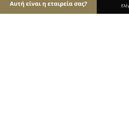
Αυτή είναι η εταιρεία σας?
Ελέ
Αετοί των ανθοπωλείων
Ανθοπωλεία, Άνθη, Φυτ
Amaryllis Flowers and Garden
8.1
(23)
Λευκάδα, Ηρωων Πολυτεχνειου 17
Εμφάνιση αριθμού τηλεφώνου