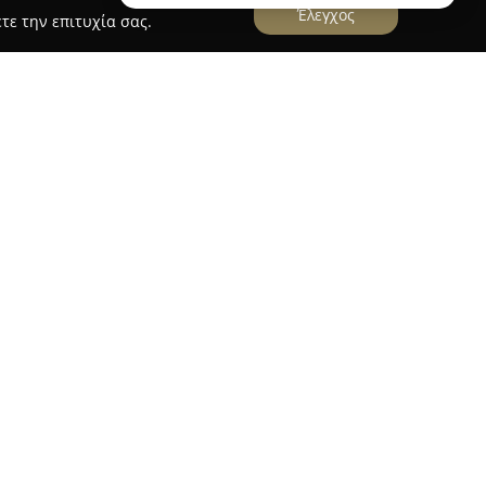
Έλεγχος
τε την επιτυχία σας.
den
είναι ένα ανθοπωλείο με ιδιαίτερη παρουσία
εται για τη μεγάλη ποικιλία φρέσκων λουλουδιών
ιχείρηση, που βρίσκεται στην οδό Ηρώων
θεί στον τομέα της αισθητικής και της ποιότητας
τη δημιουργία ξεχωριστών ανθοσυνθέσεων για
βάνοντας τη διακόσμηση εκκλησιών για βαπτίσεις
οδέσμες, καθώς και συνθέσεις ιδανικές για δώρα
τα στην άριστη εξυπηρέτηση των πελατών
ηριστικό και έχει συμβάλει στην απόκτηση