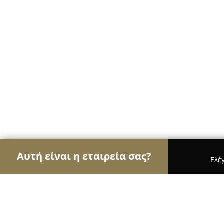
Αυτή είναι η εταιρεία σας?
Ελέ
Αετοί των ανθοπωλείων
Ανθοπωλεία, Άνθη, Φυτ