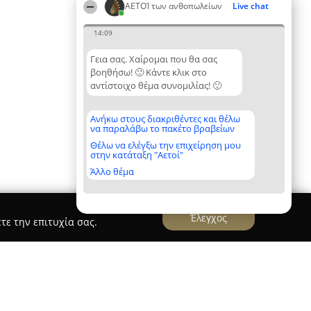
ΑΕΤΟΊ των ανθοπωλείων
Live chat
14:09
Γεια σας. Χαίρομαι που θα σας
βοηθήσω! 🙂 Κάντε κλικ στο
αντίστοιχο θέμα συνομιλίας! 🙂
Ανήκω στους διακριθέντες και θέλω
να παραλάβω το πακέτο βραβείων
Θέλω να ελέγξω την επιχείρηση μου
στην κατάταξη "Αετοί"
Άλλο θέμα
Έλεγχος
τε την επιτυχία σας.