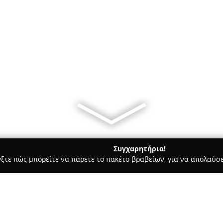
Συγχαρητήρια!
γξτε πώς μπορείτε να πάρετε το πακέτο βραβείων, για να απολαύσε
ά - Πατρα
aktipis flowershop