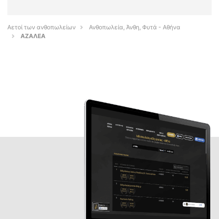
Αετοί των ανθοπωλείων
Ανθοπωλεία, Άνθη, Φυτά - Αθήνα
ΑΖΑΛΕΑ