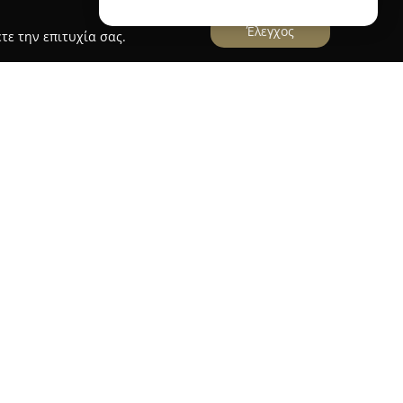
Έλεγχος
τε την επιτυχία σας.
, το οποίο εδρεύει στη Λάρισα επί της οδού 31ης
σμένο για την παροχή φρέσκων λουλουδιών και
 πολυετής του δραστηριοποίηση στον χώρο των
 την υψηλή ποιότητα των προϊόντων του, αλλά
υργικότητα στις συνθέσεις λουλουδιών. Το
α υπηρεσιών, μεταξύ των οποίων
ανθοδέσμες, πλήρης διακόσμηση εκδηλώσεων
ώς και διακόσμηση για νυφικά αυτοκίνητα.
η συλλογή πολύχρωμων μπουκέτων και φυτών