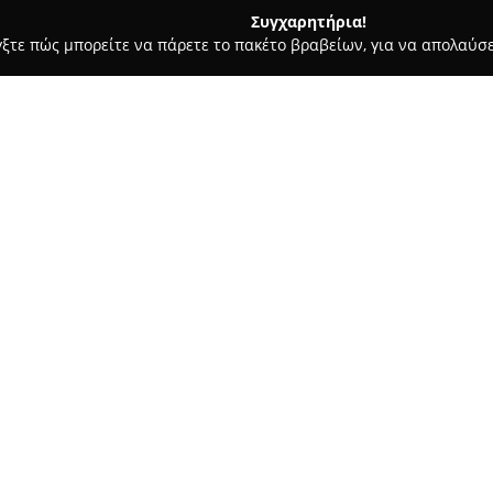
Συγχαρητήρια!
γξτε πώς μπορείτε να πάρετε το πακέτο βραβείων, για να απολαύσε
ά - Λαρισα
La Casa Di Fiori (Ανθοπωλείο)
Σχετικά με την εταιρεία:
Το ανθοπωλείο
La Casa Di Fiori
Αυγούστου 31, είναι αναγνωρι
ιδιαίτερων ανθοσυνθέσεων. Η
ανθοπωλείων το διακρίνει για
Δείτε περισσότερα >>
και για την έμφαση στη δημιο
κατάστημα προσφέρει ποικιλί
συμπεριλαμβάνονται νυφικές 
όπως γάμοι και βαπτίσεις, καθ
Επιπλέον, είναι γνωστό για τ