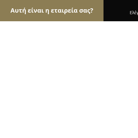
Αυτή είναι η εταιρεία σας?
Ελέ
Αετοί των ανθοπωλείων
Ανθοπωλεία, Άνθη, Φυτ
La Casa Di Fiori (Ανθοπωλείο)
9.8
(169)
Λαρισα, 31ης Αυγούστου 31
Εμφάνιση αριθμού τηλεφώνου