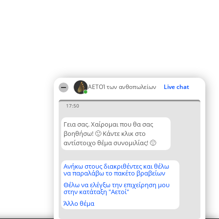
ΑΕΤΟΊ των ανθοπωλείων
Live chat
17:50
Γεια σας. Χαίρομαι που θα σας
βοηθήσω! 🙂 Κάντε κλικ στο
αντίστοιχο θέμα συνομιλίας! 🙂
Ανήκω στους διακριθέντες και θέλω
να παραλάβω το πακέτο βραβείων
Θέλω να ελέγξω την επιχείρηση μου
στην κατάταξη "Αετοί"
Άλλο θέμα