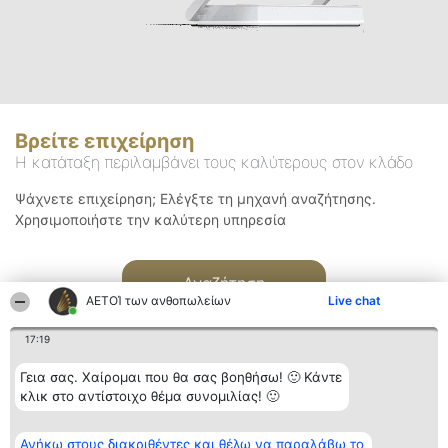
Βρείτε επιχείρηση
Η κατάταξη περιλαμβάνει τους καλύτερους στον κλάδο
Ψάχνετε επιχείρηση; Ελέγξτε τη μηχανή αναζήτησης.
Χρησιμοποιήστε την καλύτερη υπηρεσία
Αναζήτηση
ΑΕΤΟΊ των ανθοπωλείων
Live chat
17:19
Γεια σας. Χαίρομαι που θα σας βοηθήσω! 🙂 Κάντε
κλικ στο αντίστοιχο θέμα συνομιλίας! 🙂
Διοργανωτής της
Κατάταξη
Επικοινωνία
Ανήκω στους διακριθέντες και θέλω να παραλάβω το
κατάταξης
Διακριθέντες
Επικοινωνία