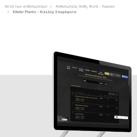
Αετοί των ανθοπωλείων
Ανθοπωλεία, Άνθη, Φυτά - Λαρισα
Kileler Plants - Κιλελέρ Σπορόφυτα