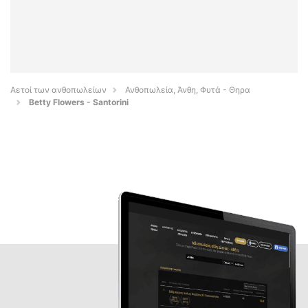
Αετοί των ανθοπωλείων
Ανθοπωλεία, Άνθη, Φυτά - Θηρα
Betty Flowers - Santorini