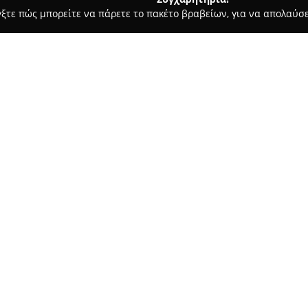
γξτε πώς μπορείτε να πάρετε το πακέτο βραβείων, για να απολαύσε
ά - Βάρη
Rosetta Flowers
Σχετικά με την εταιρεία:
Η εταιρεία
Rosetta Flowers
βρί
σημαντικός εκπρόσωπος στον τ
το 1990 ως ανθοπωλείο και στη
επιχείρηση στον χώρο της δια
Δείτε περισσότερα >>
συνέπεια και την υψηλή ποιό
καθημερινότητα όσο και σε ξε
λουλουδιών εντός της Ελλάδας 
Η ομάδα της Rosetta Flowers 
διακοσμητικών λύσεων για γάμο
προσαρμοσμένων στις απαιτήσε