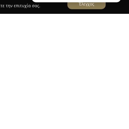
Έλεγχος
τε την επιτυχία σας.
σκεται στη Βάρη Αττικής και διακρίνεται ως
ομέα των ανθοπωλείων και των event. Ιδρύθηκε
 συνέχεια μετεξελίχθηκε σε μια εξειδικευμένη
κόσμησης με λουλούδια, εστιάζοντας στη
τητα υπηρεσιών. Με σεβασμό τόσο στην
χωριστές στιγμές, προσφέρει αποστολές
αλλά και διεθνώς.
ειδικεύεται στην παροχή προσωποποιημένων
υς, βαπτίσεις και εταιρικές εκδηλώσεις,
ις κάθε πελάτη. Η επιχείρηση διαθέτει υψηλό