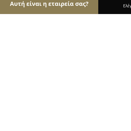
Αυτή είναι η εταιρεία σας?
Ελέ
Αετοί των ανθοπωλείων
Ανθοπωλεία, Άνθη, Φυτ
Rosetta Flowers
9.6
(46)
Βάρη, ΗΦΑΙΣΤΟΥ 8 ΚΑΙ Λ.ΑΝΑΓΥΡΟΥΝΤΟΣ
Εμφάνιση αριθμού τηλεφώνου